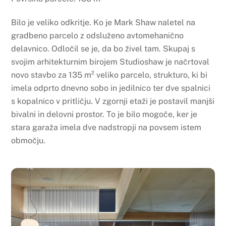
Bilo je veliko odkritje. Ko je Mark Shaw naletel na
gradbeno parcelo z odsluženo avtomehanično
delavnico. Odločil se je, da bo živel tam. Skupaj s
svojim arhitekturnim birojem Studioshaw je načrtoval
novo stavbo za 135 m² veliko parcelo, strukturo, ki bi
imela odprto dnevno sobo in jedilnico ter dve spalnici
s kopalnico v pritličju. V zgornji etaži je postavil manjši
bivalni in delovni prostor. To je bilo mogoče, ker je
stara garaža imela dve nadstropji na povsem istem
območju.