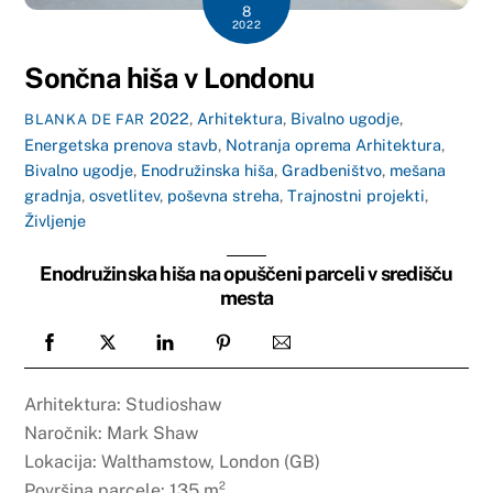
8
2022
Sončna hiša v Londonu
2022
,
Arhitektura
,
Bivalno ugodje
,
BLANKA DE FAR
Energetska prenova stavb
,
Notranja oprema
Arhitektura
,
Bivalno ugodje
,
Enodružinska hiša
,
Gradbeništvo
,
mešana
gradnja
,
osvetlitev
,
poševna streha
,
Trajnostni projekti
,
Življenje
Enodružinska hiša na opuščeni parceli v središču
mesta
Arhitektura: Studioshaw
Naročnik: Mark Shaw
Lokacija: Walthamstow, London (GB)
Površina parcele: 135 m²