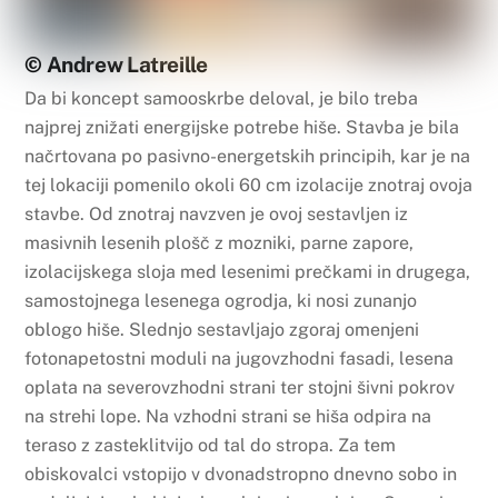
© Andrew Latreille
Da bi koncept samooskrbe deloval, je bilo treba
najprej znižati energijske potrebe hiše. Stavba je bila
načrtovana po pasivno-energetskih principih, kar je na
tej lokaciji pomenilo okoli 60 cm izolacije znotraj ovoja
stavbe. Od znotraj navzven je ovoj sestavljen iz
masivnih lesenih plošč z mozniki, parne zapore,
izolacijskega sloja med lesenimi prečkami in drugega,
samostojnega lesenega ogrodja, ki nosi zunanjo
oblogo hiše. Slednjo sestavljajo zgoraj omenjeni
fotonapetostni moduli na jugovzhodni fasadi, lesena
oplata na severovzhodni strani ter stojni šivni pokrov
na strehi lope. Na vzhodni strani se hiša odpira na
teraso z zasteklitvijo od tal do stropa. Za tem
obiskovalci vstopijo v dvonadstropno dnevno sobo in