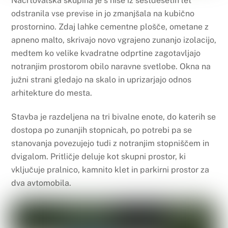
Načrtovalska skupina je s hiše iz šestdesetih let
odstranila vse previse in jo zmanjšala na kubično
prostornino. Zdaj lahke cementne plošče, ometane z
apneno malto, skrivajo novo vgrajeno zunanjo izolacijo,
medtem ko velike kvadratne odprtine zagotavljajo
notranjim prostorom obilo naravne svetlobe. Okna na
južni strani gledajo na skalo in uprizarjajo odnos
arhitekture do mesta.
Stavba je razdeljena na tri bivalne enote, do katerih se
dostopa po zunanjih stopnicah, po potrebi pa se
stanovanja povezujejo tudi z notranjim stopniščem in
dvigalom. Pritličje deluje kot skupni prostor, ki
vključuje pralnico, kamnito klet in parkirni prostor za
dva avtomobila.