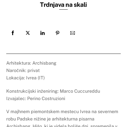
Trdnjava na skali
Arhitektura: Archisbang
Naročnik: privat
Lokacija: Ivrea (IT)
Konstrukcijski inženiring: Marco Cuccureddu
Izvajalec: Perino Costruzioni
V majhnem piemontskem mestecu Ivrea na severnem
robu Padske nižine je arhitekturna pisarna
Archisbang. Hišo, ki je videla boljše dni, spremenila v