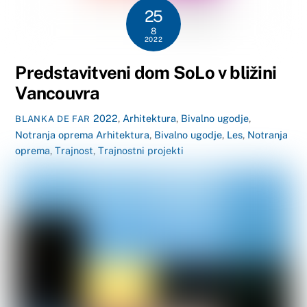
25
8
2022
Predstavitveni dom SoLo v bližini
Vancouvra
2022
,
Arhitektura
,
Bivalno ugodje
,
BLANKA DE FAR
Notranja oprema
Arhitektura
,
Bivalno ugodje
,
Les
,
Notranja
oprema
,
Trajnost
,
Trajnostni projekti