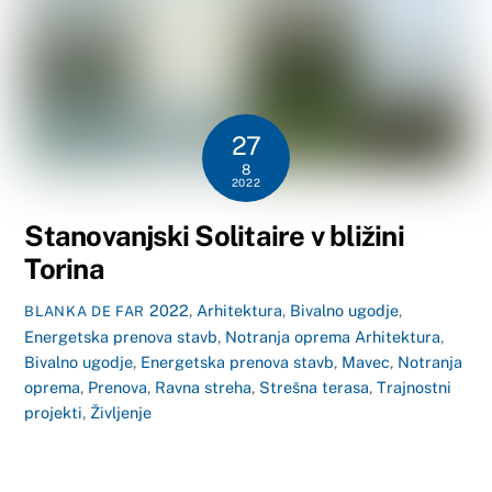
27
8
2022
Stanovanjski Solitaire v bližini
Torina
2022
,
Arhitektura
,
Bivalno ugodje
,
BLANKA DE FAR
Energetska prenova stavb
,
Notranja oprema
Arhitektura
,
Bivalno ugodje
,
Energetska prenova stavb
,
Mavec
,
Notranja
oprema
,
Prenova
,
Ravna streha
,
Strešna terasa
,
Trajnostni
projekti
,
Življenje