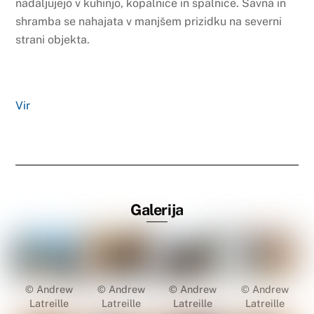
nadaljujejo v kuhinjo, kopalnice in spalnice. Savna in
shramba se nahajata v manjšem prizidku na severni
strani objekta.
Vir
Galerija
© Andrew
© Andrew
© Andrew
© Andrew
Latreille
Latreille
Latreille
Latreille